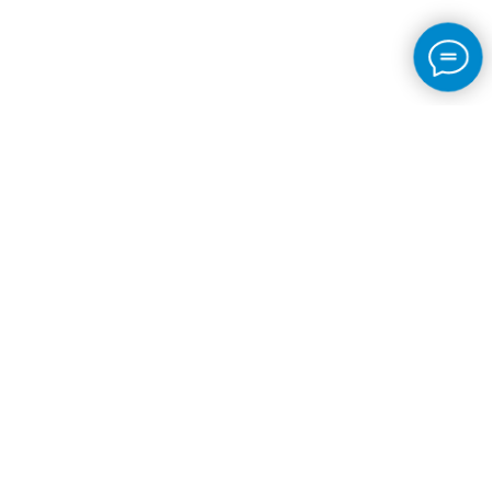
Контакты
Телефон Организации:
+7 981 804-70-13
Эл. адреса Организации:
info@sport-patriot.ru - для физических и